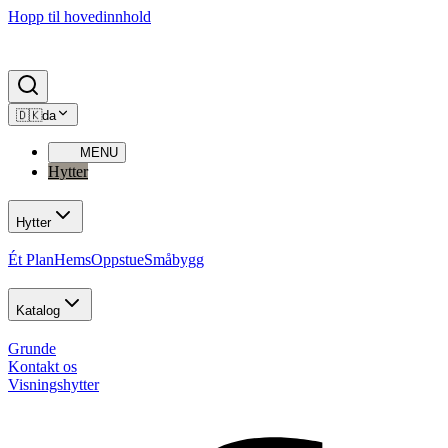
Hopp til hovedinnhold
🇩🇰
da
MENU
Hytter
Hytter
Ét Plan
Hems
Oppstue
Småbygg
Katalog
Grunde
Kontakt os
Visningshytter