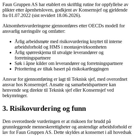
Faun Gruppen AS har etablert en skriftlig rutine for oppfyllelse av
plikter etter åpenhetsloven, godkjent av Konsernsjef og gjeldende
fra 01.07.2022 (sist revidert 18.06.2026).
Aktsomhetsvurderingene gjennomføres etter OECDs modell for
ansvarlig næringsliv og omfatter:
Årlig arbeidsmøte med risikovurdering knyttet til interne
arbeidsforhold og HMS i montasjevirksomheten
Årlig spørreskjema til utvalgte leverandører og
forretningspartnere
Søk i åpne kilder om leverandører og forretningspartnere
Prioritering av tiltak basert på risikokartleggingen
Ansvar for gjennomføring er lagt til Teknisk sjef, med overordnet
ansvar hos Konsernsjef. Ansatte og samarbeidspartnere kan
henvende seg direkte til Teknisk sjef eller Konsernsjef ved
bekymringer.
3. Risikovurdering og funn
Den overordnede vurderingen er at risikoen for brudd på
grunnleggende menneskerettigheter og anstendige arbeidsforhold er
lav for Faun Gruppen AS. Dette skyldes at konsernet i all hovedsak