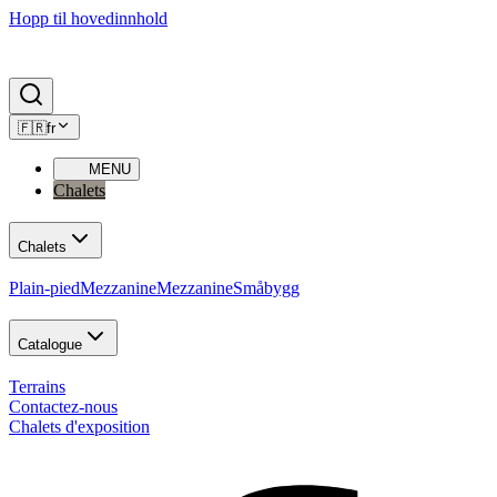
Hopp til hovedinnhold
🇫🇷
fr
MENU
Chalets
Chalets
Plain-pied
Mezzanine
Mezzanine
Småbygg
Catalogue
Terrains
Contactez-nous
Chalets d'exposition