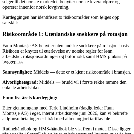
selger til det norske markedet, benytter norske leverandører og
opererer innenfor norsk lovgivning.
Kartleggingen har identifisert to risikoområder som følges opp
særskilt:
Risikoområde 1: Utenlandske snekkere på rotasjon
Faun Montasje AS benytter utenlandske snekkere på rotasjonsbasis.
Risikoen er knyttet til etterlevelse av norske regler for lønn,
arbeidstid, rotasjonsordninger og boforhold, samt HMS-praksis på
byggeplass.
Sannsynlighet:
Middels — dette er et kjent risikoområde i bransjen.
Alvorlighetsgrad:
Middels — brudd vil i første rekke ramme den
enkelte arbeidstaker.
Funn fra årets kartlegging:
Etter gjennomgang med Terje Lindholm (daglig leder Faun
Montasje AS) i eget, internt arbeidsmøte juni 2026, kan vi bekrefte
at lønnsutbetalinger er i tråd med allmenngjort tariffavtale.
Rutinehåndbok og HMS-håndbok ble vist frem i møtet. Disse ligger