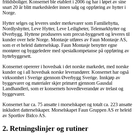
fritidsboliger. Konsernet ble etablert i 2006 og har i løpet av sine
snart 20 år blitt markedsleder innen salg og oppføring av hytter i
Norge.
Hytter selges og leveres under merkevarer som Familiehytta,
Nordlyshytter, Leve Hytter, Leve Leiligheter, Telemarkhytter og
Øverbygg. Hyttene produseres som precut-byggesett og leveres til
kunder over hele Norge. Montasje utføres av Faun Montasje AS,
som er et heleid datterselskap. Faun Montasje benytter egne
montører og byggeledere med spesialkompetanse på oppføring av
hyttebyggesett.
Konsernet opererer i hovedsak i det norske markedet, med norske
kunder og i all hovedsak norske leverandører. Konsernet har også
virksomhet i Sverige gjennom Øverbygg Sverige. Innkjøp av
byggevarer og materialer skjer primært gjennom Gausdal
Landhandleri, som er konsernets hovedleverandør av trelast og
byggevarer.
Konsernet har ca. 75 ansatte i morselskapet og totalt ca. 223 ansatte
inkludert datterselskaper. Morselskapet Faun Gruppen AS er heleid
av Sportlov Bidco AS.
2. Retningslinjer og rutiner