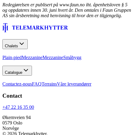
Redegjørelsen er publisert på www.faun.no iht. åpenhetsloven § 5
og oppdateres innen 30. juni hvert år. Den omtales i Faun Gruppen
AS sin årsberetning med henvisning til hvor den er tilgjengelig.
Chalets
Plain-pied
Mezzanine
Mezzanine
Småbygg
Catalogue
Contactez-nous
FAQ
Terrains
Våre leverandører
Contact
+47 22 16 35 00
Økernveien 94
0579
Oslo
Norvège
©
2026
Telemarkhytter.