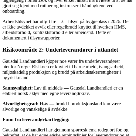
tilgjengelig i SmartDok og hver enkelt ansatt må kvittere ut at de har
gjort seg kjent med rutiner og instrukser i håndbøkene ved
onboarding.
Arbeidstilsynet har utført tre – 3 – tilsyn på byggeplass i 2026. Det
er ikke avdekket avvik eller regelbrudd knyttet til hverken HMS,
arbeidsforhold, kontraktsforhold eller arbeidstid. Dette er
dokumentert i tilsynsrapporter.
Risikoområde 2: Underleverandører i utlandet
Gausdal Landhandleri kjøper noe varer fra underleverandører
utenfor Norge. Risikoen er knyttet til barnearbeid, tvangsarbeid,
miljøskadelig produksjon og brudd på arbeidstakerrettigheter i
høyrisikoland.
Sannsynlighet:
Lav til middels — Gausdal Landhandleri er en
etablert norsk aktør med egne leverandørkrav.
Alvorlighetsgrad:
Høy — brudd i produksjonsland kan være
alvorlige og vanskelige å avdekke.
Funn fra leverandørkartlegging:
Gausdal Landhandleri har gjennom spørreskjema redegjort for, og
bekreftet, at de har egne etiske retningslinjer for leverandører og at