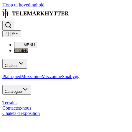
Hopp til hovedinnhold
🇫🇷
fr
MENU
Chalets
Chalets
Plain-pied
Mezzanine
Mezzanine
Småbygg
Catalogue
Terrains
Contactez-nous
Chalets d'exposition