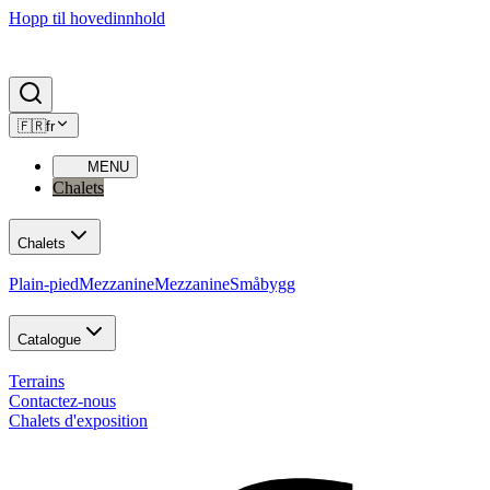
Hopp til hovedinnhold
🇫🇷
fr
MENU
Chalets
Chalets
Plain-pied
Mezzanine
Mezzanine
Småbygg
Catalogue
Terrains
Contactez-nous
Chalets d'exposition