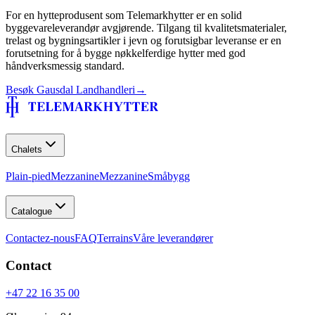
For en hytteprodusent som Telemarkhytter er en solid
byggevareleverandør avgjørende. Tilgang til kvalitetsmaterialer,
trelast og bygningsartikler i jevn og forutsigbar leveranse er en
forutsetning for å bygge nøkkelferdige hytter med god
håndverksmessig standard.
Besøk
Gausdal Landhandleri
→
Chalets
Plain-pied
Mezzanine
Mezzanine
Småbygg
Catalogue
Contactez-nous
FAQ
Terrains
Våre leverandører
Contact
+47 22 16 35 00