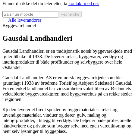
Finner du ikke det du leter etter, ta
kontakt med oss
Recherche
← Alle leverandører
Byggevarehandel
Gausdal Landhandleri
Gausdal Landhandleri er en tradisjonsrik norsk byggevarekjede med
røtter tilbake til 1938. De leverer trelast, byggevarer, verktøy og
interiørprodukter til både proffkunder og selvbyggere over hele
Østlandet.
Gausdal Landhandleri AS er en norsk byggevarekjede som ble
grunnlagt i 1938 av brødrene Torleif og Asbjørn Seielstad i Gausdal.
Fra en enkel landhandel har virksomheten vokst til en av Østlandets
veletablerte byggevareaktører, med byggevarehus på en rekke steder
i regionen.
Kjeden leverer et bredt spekter av byggematerialer: trelast og
utvendige materialer, vinduer og dører, gulv, maling og
interiørprodukter, i tillegg til verktøy. De betjener både profesjonelle
håndverkere og private som bygger selv, med egen vareutkjøring og
hent-selv-løsninger til byggeplass.