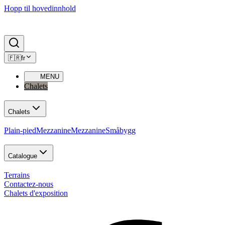
Hopp til hovedinnhold
🇫🇷
fr
MENU
Chalets
Chalets
Plain-pied
Mezzanine
Mezzanine
Småbygg
Catalogue
Terrains
Contactez-nous
Chalets d'exposition