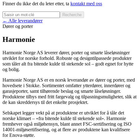
Finner du ikke det du leter etter, ta
kontakt med oss
Recherche
← Alle leverandører
Dører og porter
Harmonie
Harmonie Norge AS leverer dører, porter og smarte låseløsninger
utviklet for norske forhold. Robuste og designtilpassede produkter
som tåler alt fra bitende kulde til stekende sol – godt egnet for hytte
og bolig.
Harmonie Norge AS er en norsk leverandør av dører og porter, med
hovedsete i Stokke. Sortimentet omfatter ytterdører, innerdører og
garasjeporter, samt tilhørende beslag og smarte låseløsninger.
Produktene tilbys med fritt fargevalg og tilpasningsmuligheter, slik at
de kan skreddersys til det enkelte prosjektet.
Selskapet legger vekt på at produktene er utviklet for å tåle det
norske klimaet – «fra bitende kulde til stekende sol». Harmonie
fremhever også miljøhensyn, blant annet FSC-sertifisering og ISO
14001-miljøsertifisering, og at flere av produktene kan kvalifisere
for Enova-støtte.