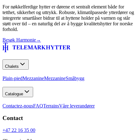
For nøkkelferdige hytter er dørene et sentralt element både for
tetthet, sikkerhet og uttrykk. Robuste, klimatilpassede ytterdører og
integrerte smartlåser bidrar til at hyttene holder på varmen og står
støtt over tid – en naturlig del av å bygge kvalitetshytter for norske
forhold.
Besøk
Harmonie
→
Chalets
Plain-pied
Mezzanine
Mezzanine
Småbygg
Catalogue
Contactez-nous
FAQ
Terrains
Våre leverandører
Contact
+47 22 16 35 00