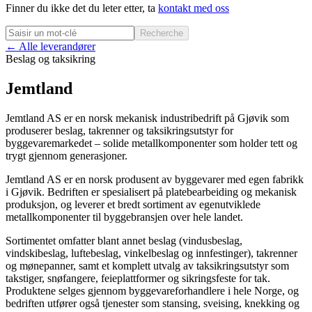
Finner du ikke det du leter etter, ta
kontakt med oss
Recherche
← Alle leverandører
Beslag og taksikring
Jemtland
Jemtland AS er en norsk mekanisk industribedrift på Gjøvik som
produserer beslag, takrenner og taksikringsutstyr for
byggevaremarkedet – solide metallkomponenter som holder tett og
trygt gjennom generasjoner.
Jemtland AS er en norsk produsent av byggevarer med egen fabrikk
i Gjøvik. Bedriften er spesialisert på platebearbeiding og mekanisk
produksjon, og leverer et bredt sortiment av egenutviklede
metallkomponenter til byggebransjen over hele landet.
Sortimentet omfatter blant annet beslag (vindusbeslag,
vindskibeslag, luftebeslag, vinkelbeslag og innfestinger), takrenner
og mønepanner, samt et komplett utvalg av taksikringsutstyr som
takstiger, snøfangere, feieplattformer og sikringsfeste for tak.
Produktene selges gjennom byggevareforhandlere i hele Norge, og
bedriften utfører også tjenester som stansing, sveising, knekking og