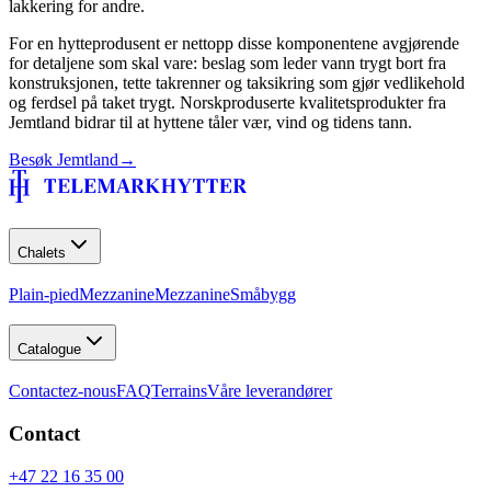
lakkering for andre.
For en hytteprodusent er nettopp disse komponentene avgjørende
for detaljene som skal vare: beslag som leder vann trygt bort fra
konstruksjonen, tette takrenner og taksikring som gjør vedlikehold
og ferdsel på taket trygt. Norskproduserte kvalitetsprodukter fra
Jemtland bidrar til at hyttene tåler vær, vind og tidens tann.
Besøk
Jemtland
→
Chalets
Plain-pied
Mezzanine
Mezzanine
Småbygg
Catalogue
Contactez-nous
FAQ
Terrains
Våre leverandører
Contact
+47 22 16 35 00