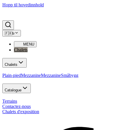
Hopp til hovedinnhold
🇫🇷
fr
MENU
Chalets
Chalets
Plain-pied
Mezzanine
Mezzanine
Småbygg
Catalogue
Terrains
Contactez-nous
Chalets d'exposition