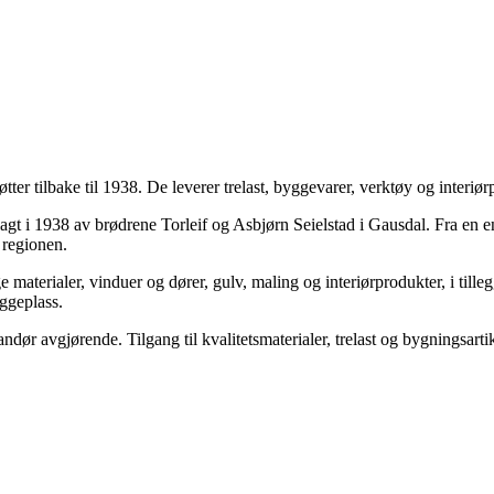
er tilbake til 1938. De leverer trelast, byggevarer, verktøy og interiø
 i 1938 av brødrene Torleif og Asbjørn Seielstad i Gausdal. Fra en en
 regionen.
e materialer, vinduer og dører, gulv, maling og interiørprodukter, i till
ggeplass.
ør avgjørende. Tilgang til kvalitetsmaterialer, trelast og bygningsartikl