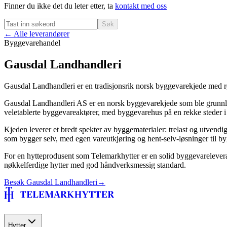
Finner du ikke det du leter etter, ta
kontakt med oss
Søk
← Alle leverandører
Byggevarehandel
Gausdal Landhandleri
Gausdal Landhandleri er en tradisjonsrik norsk byggevarekjede med røtt
Gausdal Landhandleri AS er en norsk byggevarekjede som ble grunnlagt
veletablerte byggevareaktører, med byggevarehus på en rekke steder i
Kjeden leverer et bredt spekter av byggematerialer: trelast og utvendig
som bygger selv, med egen vareutkjøring og hent-selv-løsninger til by
For en hytteprodusent som Telemarkhytter er en solid byggevareleverand
nøkkelferdige hytter med god håndverksmessig standard.
Besøk
Gausdal Landhandleri
→
Hytter