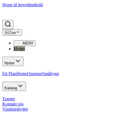
Hopp til hovedinnhold
🇳🇴
no
MENY
Hytter
Hytter
Ett Plan
Hems
Oppstue
Småbygg
Katalog
Tomter
Kontakt oss
Visningshytter