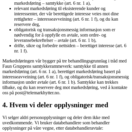
markedsføring – samtykke (art. 6 nr. 1 a),
relevant markedsføring til eksisterende kunder og
interessenter, der vår berettigede interesse veies mot dine
rettigheter – interesseavveining (art. 6 nr. 1 f), og du kan
reservere deg,
obligatorisk og transaksjonsmessig informasjon som er
nødvendig for å oppfylle en avtale, som ordre- og
leveransebekreftelser – avtale (art. 6 nr. 1 b),
drifte, sikre og forbedre nettsiden – berettiget interesse (art. 6
nr. 1 f).
Markedsføringen vår bygger på tre behandlingsgrunnlag i tråd med
Faun Gruppens samtykkerammeverk: samtykke til annen
markedsføring (art. 6 nr. 1 a), berettiget markedsføring basert på
interesseavveining (art. 6 nr. 1 f), og obligatorisk/transaksjonsmessig
informasjon under avtale (art. 6 nr. 1 b). Samtykke kan trekkes
tilbake, og du kan reservere deg mot markedsføring, ved å kontakte
oss på post@telemarkhytter.no.
4. Hvem vi deler opplysninger med
Vi selger aldri personopplysninger og deler dem ikke med
uvedkommende. Vi bruker databehandlere som behandler
opplysninger på våre vegne, etter databehandleravtale: