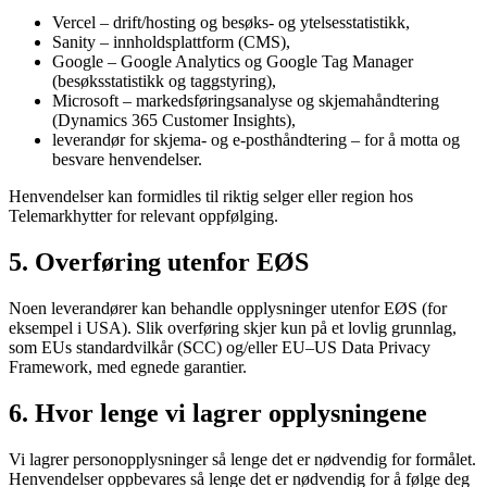
Vercel – drift/hosting og besøks- og ytelsesstatistikk,
Sanity – innholdsplattform (CMS),
Google – Google Analytics og Google Tag Manager
(besøksstatistikk og taggstyring),
Microsoft – markedsføringsanalyse og skjemahåndtering
(Dynamics 365 Customer Insights),
leverandør for skjema- og e-posthåndtering – for å motta og
besvare henvendelser.
Henvendelser kan formidles til riktig selger eller region hos
Telemarkhytter for relevant oppfølging.
5. Overføring utenfor EØS
Noen leverandører kan behandle opplysninger utenfor EØS (for
eksempel i USA). Slik overføring skjer kun på et lovlig grunnlag,
som EUs standardvilkår (SCC) og/eller EU–US Data Privacy
Framework, med egnede garantier.
6. Hvor lenge vi lagrer opplysningene
Vi lagrer personopplysninger så lenge det er nødvendig for formålet.
Henvendelser oppbevares så lenge det er nødvendig for å følge deg