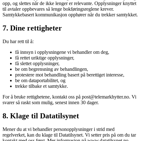
opp, og slettes når de ikke lenger er relevante. Opplysninger knyttet
til avtaler oppbevares så lenge bokføringsreglene krever.
Samtykkebasert kommunikasjon opphører når du trekker samtykket.
7. Dine rettigheter
Du har rett til å:
få innsyn i opplysningene vi behandler om deg,
få rettet uriktige opplysninger,
få slettet opplysninger,
be om begrensning av behandlingen,
protestere mot behandling basert på berettiget interesse,
be om dataportabilitet, og
trekke tilbake et samtykke.
For å bruke rettighetene, kontakt oss på post@telemarkhytter.no. Vi
svarer så raskt som mulig, senest innen 30 dager.
8. Klage til Datatilsynet
Mener du at vi behandler personopplysninger i strid med
regelverket, kan du klage til Datatilsynet. Vi setter pris på om du tar
kontakt med oss først. Mer informasjon på www.datatilsynet.no.