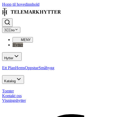
Hopp til hovedinnhold
🇳🇴
no
MENY
Hytter
Hytter
Ett Plan
Hems
Oppstue
Småbygg
Katalog
Tomter
Kontakt oss
Visningshytter