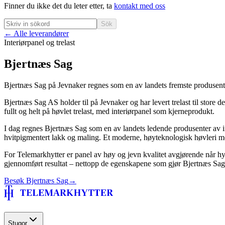
Finner du ikke det du leter etter, ta
kontakt med oss
Sök
← Alle leverandører
Interiørpanel og trelast
Bjertnæs Sag
Bjertnæs Sag på Jevnaker regnes som en av landets fremste produsenter 
Bjertnæs Sag AS holder til på Jevnaker og har levert trelast til store de
fullt og helt på høvlet trelast, med interiørpanel som kjerneprodukt.
I dag regnes Bjertnæs Sag som en av landets ledende produsenter av i
hvitpigmentert lakk og maling. Et moderne, høyteknologisk høvleri med 
For Telemarkhytter er panel av høy og jevn kvalitet avgjørende når hyt
gjennomført resultat – nettopp de egenskapene som gjør Bjertnæs Sag ti
Besøk
Bjertnæs Sag
→
Stugor