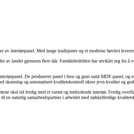
av interiørpanel. Med lange tradisjoner og et moderne høvleri leverer de
ler av landet gjennom flere tiår. Familiebedriften har utviklet seg fra å v
nteriørpanel. De produserer panel i furu og gran samt MDF-panel, og e
skanning og automatisert kvalitetskontroll sikrer jevn kvalitet og god u
tene skal stå ferdig med et varmt og innbydende interiør. Ferdig overfl
l en naturlig samarbeidspartner i arbeidet med nøkkelferdige kvalitetsh