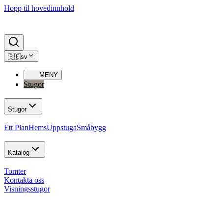
Hopp til hovedinnhold
🇸🇪
sv
MENY
Stugor
Stugor
Ett Plan
Hems
Uppstuga
Småbygg
Katalog
Tomter
Kontakta oss
Visningsstugor