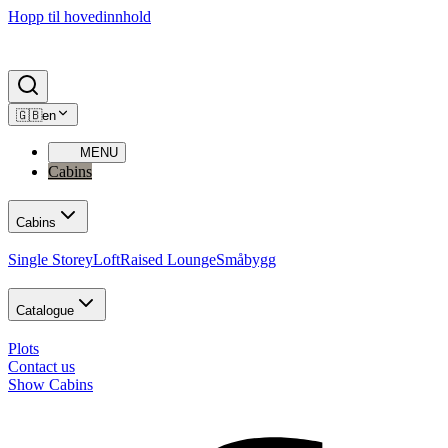
Hopp til hovedinnhold
🇬🇧
en
MENU
Cabins
Cabins
Single Storey
Loft
Raised Lounge
Småbygg
Catalogue
Plots
Contact us
Show Cabins