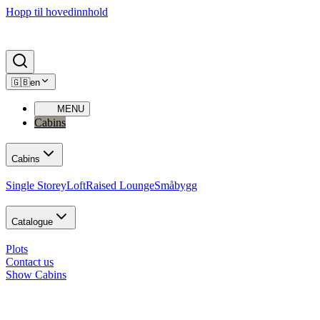
Hopp til hovedinnhold
🇬🇧
en
MENU
Cabins
Cabins
Single Storey
Loft
Raised Lounge
Småbygg
Catalogue
Plots
Contact us
Show Cabins