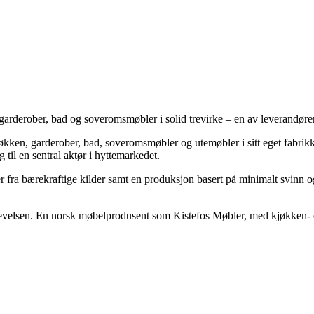
arderober, bad og soveromsmøbler i solid trevirke – en av leverandøre
økken, garderober, bad, soveromsmøbler og utemøbler i sitt eget fabri
 til en sentral aktør i hyttemarkedet.
ler fra bærekraftige kilder samt en produksjon basert på minimalt svinn
levelsen. En norsk møbelprodusent som Kistefos Møbler, med kjøkken- og 