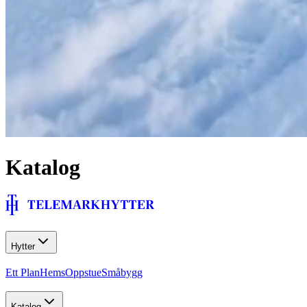
Katalog
Hytter
Ett Plan
Hems
Oppstue
Småbygg
Katalog