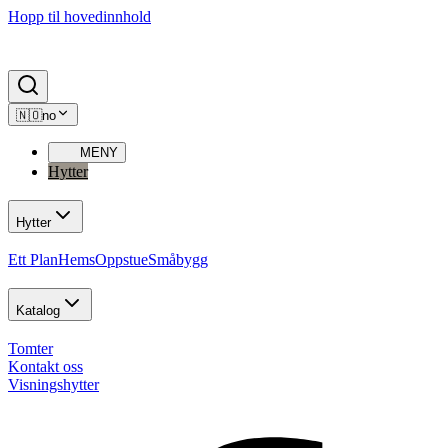
Hopp til hovedinnhold
🇳🇴
no
MENY
Hytter
Hytter
Ett Plan
Hems
Oppstue
Småbygg
Katalog
Tomter
Kontakt oss
Visningshytter